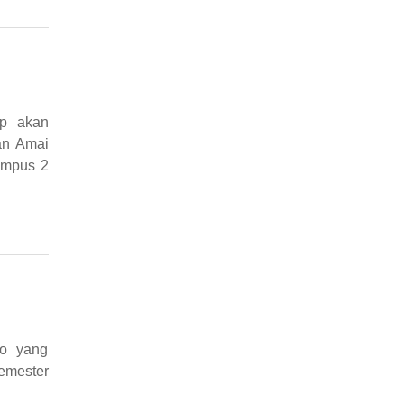
ap akan
an Amai
ampus 2
lo yang
emester