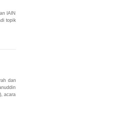
an IAIN
di topik
yah dan
anuddin
, acara