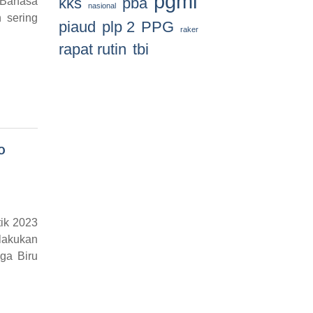
pgmi
kks
pba
n Bahasa
nasional
 sering
piaud
plp 2
PPG
raker
rapat rutin
tbi
o
ik 2023
lakukan
ga Biru