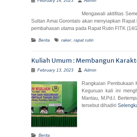
February 14, 2023
Admin
Mengawali aktifitas Sem
Sultan Amai Gorontalo akan menyiapkan Rapat K
pembahasan utama pada Rapat Rutin FITK (14/2
Berita
raker
,
rapat rutin
Kuliah Umum : Membangun Karakte
February 13, 2023
Admin
Rangkaian Pembukaan Ku
Keguruan kali ini mengh
Mantau, M.Pd.I. Bertemp
tersebut dihadiri
Selengk
Berita