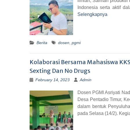
ilmiah, Salman produktif
Indonesia serta aktif d
Selengkapnya
Berita
dosen
,
pgmi
Kolaborasi Bersama Mahasiswa KKS-
Sexting Dan No Drugs
February 14, 2023
Admin
Dosen PGMI Asriyati Na
Desa Pentadio Timur, Ke
dalam bentuk Penyuluh
pada Selasa (14/2). Kegi