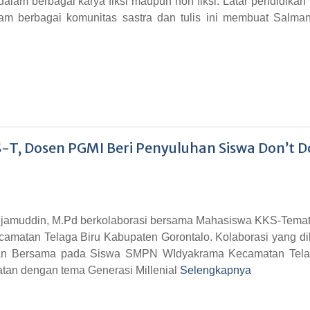
 dalam berbagai karya fiksi maupun non fiksi. Latar pendidika
alam berbagai komunitas sastra dan tulis ini membuat Salman
T, Dosen PGMI Beri Penyuluhan Siswa Don’t D
djamuddin, M.Pd berkolaborasi bersama Mahasiswa KKS-Temat
camatan Telaga Biru Kabupaten Gorontalo. Kolaborasi yang di
an Bersama pada Siswa SMPN WIdyakrama Kecamatan Tela
atan dengan tema Generasi Millenial
Selengkapnya