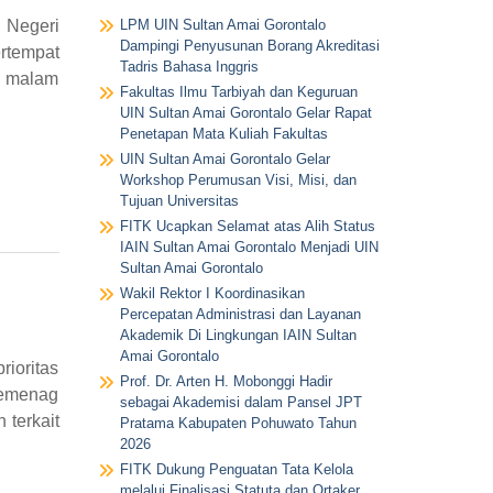
 Negeri
LPM UIN Sultan Amai Gorontalo
Dampingi Penyusunan Borang Akreditasi
rtempat
Tadris Bahasa Inggris
a malam
Fakultas Ilmu Tarbiyah dan Keguruan
UIN Sultan Amai Gorontalo Gelar Rapat
Penetapan Mata Kuliah Fakultas
UIN Sultan Amai Gorontalo Gelar
Workshop Perumusan Visi, Misi, dan
Tujuan Universitas
FITK Ucapkan Selamat atas Alih Status
IAIN Sultan Amai Gorontalo Menjadi UIN
Sultan Amai Gorontalo
Wakil Rektor I Koordinasikan
Percepatan Administrasi dan Layanan
Akademik Di Lingkungan IAIN Sultan
Amai Gorontalo
ioritas
Prof. Dr. Arten H. Mobonggi Hadir
Kemenag
sebagai Akademisi dalam Pansel JPT
terkait
Pratama Kabupaten Pohuwato Tahun
2026
FITK Dukung Penguatan Tata Kelola
melalui Finalisasi Statuta dan Ortaker