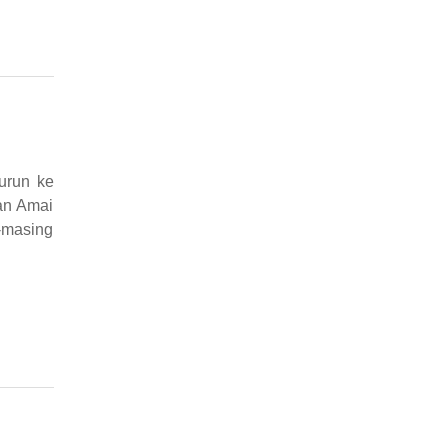
urun ke
an Amai
-masing