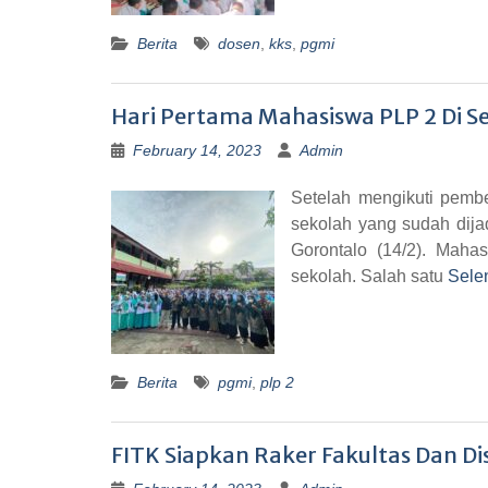
Berita
dosen
,
kks
,
pgmi
Hari Pertama Mahasiswa PLP 2 Di S
February 14, 2023
Admin
Setelah mengikuti pemb
sekolah yang sudah dija
Gorontalo (14/2). Maha
sekolah. Salah satu
Sele
Berita
pgmi
,
plp 2
FITK Siapkan Raker Fakultas Dan 