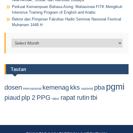
Perkuat Kemampuan Bahasa Asing: Mahasiswa FITK Mengikuti
Intensive Training Program of English and Arabic
Rektor dan Pimpinan Fakultas Hadiri Seminar Nasional Festival
Muharram 1448 H
Tautan
pgmi
dosen
kemenag
kks
pba
internasional
nasional
piaud
plp 2
PPG
rapat rutin
tbi
raker